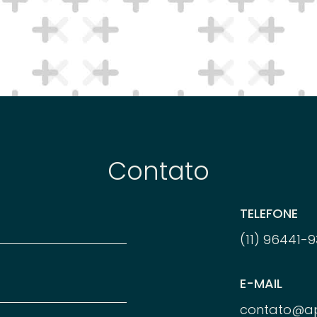
Contato
TELEFONE
(11) 96
441-
9
E-MAIL
contato@a