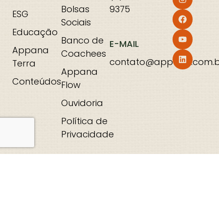
Bolsas
9375
ESG
Sociais
Educação
Banco de
E-MAIL
Appana
Coachees
contato@appana.com.b
Terra
Appana
Conteúdos
Flow
Ouvidoria
Política de
Privacidade