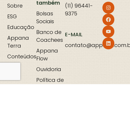
também
Sobre
(11) 96441-
Bolsas
9375
ESG
Sociais
Educação
Banco de
E-MAIL
Appana
Coachees
contato@appana.com.b
Terra
Appana
Conteúdos
Flow
Ouvidoria
Política de
Privacidade