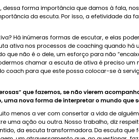
o, dessa forma importância que damos à fala, no
rtância da escuta. Por isso, a efetividade da fa
iva? Há inúmeras formas de escutar, e elas pode
uta ativa nos processos de coaching quando há 
que não é o dele, um esforço para não “encaixar
 podermos chamar a escuta de ativa é preciso um
do coach para que este possa colocar-se à serviç
erosas” que fazemos, se não vierem acompanha
o, uma nova forma de interpretar o mundo que se
to menos a ver com consertar a vida de alguém
entre uma ação ou outra. Nosso trabalho, diz resp
ntido, da escuta transformadora. Da escuta que faz
em, um atravessamento que, ao questionar, faz v