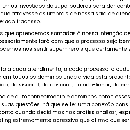
remos investidos de superpoderes para dar conta
 que atravesse os umbrais de nossa sala de aten
derado fracasso.
s que aprendemos somadas à nossa intenção de a
cessariamente fará com que o processo seja bem
odemos nos sentir super-heróis que certamente 
ato a cada atendimento, a cada processo, a cada
va em todos os domínios onde a vida está prese
co, do visceral, do obscuro, do não-linear, do em
ho de autoconhecimento e caminhos como esses di
te suas questões, há que se ter uma conexão con
conta quando decidimos nos profissionalizar, es
g extremamente agressivo que afirma que ser co