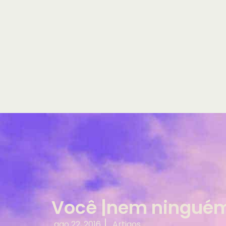
Você |nem ninguém
ago 22, 2016
Artigos