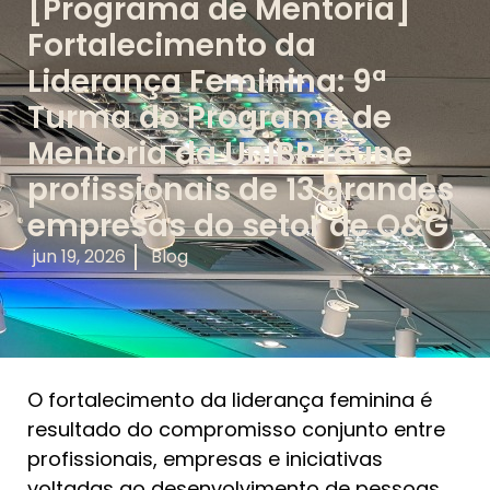
[Programa de Mentoria]
Fortalecimento da
Liderança Feminina: 9ª
Turma do Programa de
Mentoria da UnIBP reúne
profissionais de 13 grandes
empresas do setor de O&G
jun 19, 2026
Blog
O fortalecimento da liderança feminina é
resultado do compromisso conjunto entre
profissionais, empresas e iniciativas
voltadas ao desenvolvimento de pessoas.