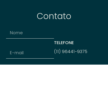
Contato
TELEFONE
(11) 96
441-
9375
E-MAIL
contato@appana.com.b
VEJA TAMBÉM
Bolsas Sociais