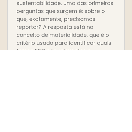
sustentabilidade, uma das primeiras
perguntas que surgem é: sobre o
que, exatamente, precisamos
reportar? A resposta está no
conceito de materialidade, que é o
critério usado para identificar quais
temas ESG são relevantes o
suficiente para merecer espaço no
relatório e atenção
Biblioteca de
conteúdos Appana