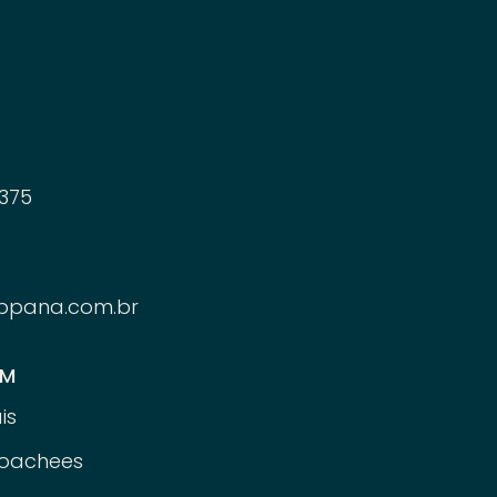
375
ppana.com.br
ÉM
is
oachees