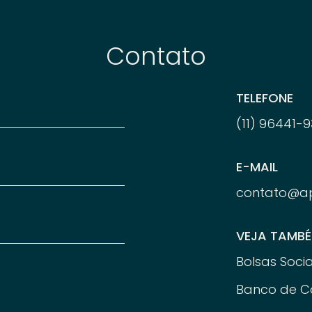
Contato
TELEFONE
(11) 96
441-
9
E-MAIL
contato@a
VEJA TAMB
Bolsas Socia
Banco de C