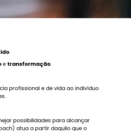
tido
.
o
e
transformação
.
a profissional e de vida ao indivíduo
es.
ejar possibilidades para alcançar
oach) atua a partir daquilo que o