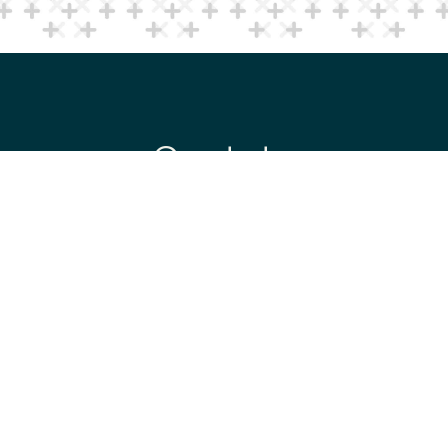
Contato
TELEFONE
(11) 96
441-
9375
E-MAIL
contato@appana.com.b