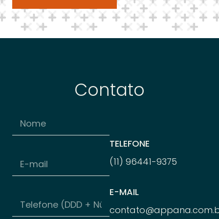
Contato
TELEFONE
(11) 96
441-
9375
E-MAIL
contato@appana.com.b