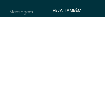
VEJA TAMBÉM
Bolsas Sociais
Banco de Coachees
Appana Flow
Política de
Privacidade
Enviar