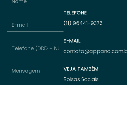
TELEFONE
(11) 96
441-
9375
E-MAIL
contato@appana.com.b
VEJA TAMBÉM
Bolsas Sociais
Banco de Coachees
Appana Flow
Política de
Privacidade