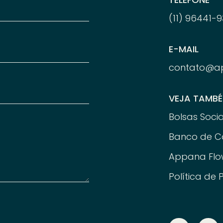
(11) 96
441-
9
E-MAIL
contato@a
VEJA TAMB
Bolsas Socia
Banco de C
Appana Flo
Política de 