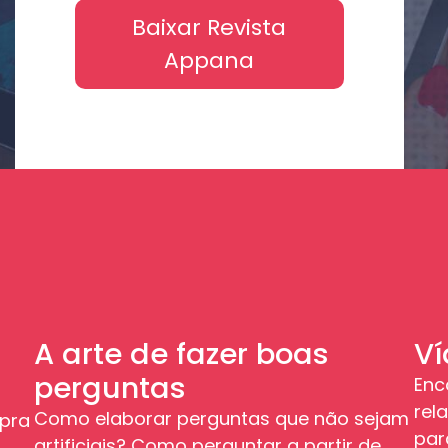
Baixar Revista
Appana
A arte de fazer boas
V
perguntas
Enc
rel
Como elaborar perguntas que não sejam
 pra
par
artificiais? Como perguntar a partir de