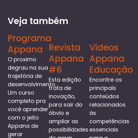
Veja também
Programa
Revista
Vídeos
Appana
Appana
Appana
O proximo
degrau na sua
#6
Educação
trajetória de
Esta edição
Encontre os
desenvolvimento.
trata de
principais
Um curso
inovação,
conteúdos
completo pra
para sair do
relacionados
você aprender
óbvio e
às
com o jeito
ampliar as
competências
Appana de
possibilidades
essenciais
gerar
de gerar
para a