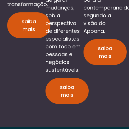
transformação.
mudanças,
contemporaneid
sob a
segundo a
saiba
perspectiva
visão do
mais
de diferentes
Appana.
especialistas
com foco em
saiba
pessoas e
mais
negócios
sustentáveis.
saiba
mais