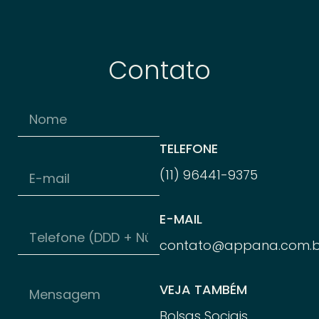
Contato
TELEFONE
(11) 96
441-
9375
E-MAIL
contato@appana.com.b
VEJA TAMBÉM
Bolsas Sociais