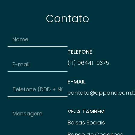
Contato
TELEFONE
(11) 96
441-
9375
E-MAIL
contato@appana.com.b
VEJA TAMBÉM
Bolsas Sociais
Banco de Coachees