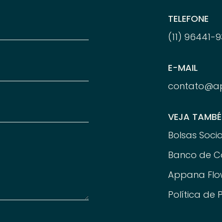
TELEFONE
(11) 96
441-
9
E-MAIL
contato@a
VEJA TAMB
Bolsas Socia
Banco de C
Appana Flo
Política de 