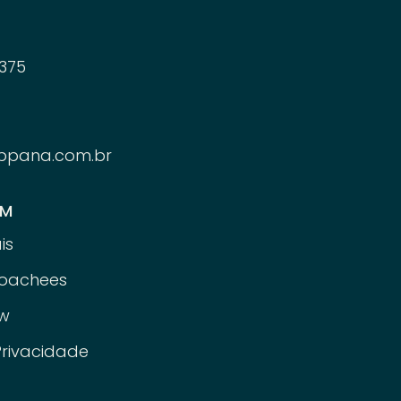
375
ppana.com.br
ÉM
is
oachees
w
Privacidade