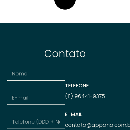
Contato
TELEFONE
(11) 96
441-
9375
E-MAIL
contato@appana.com.b