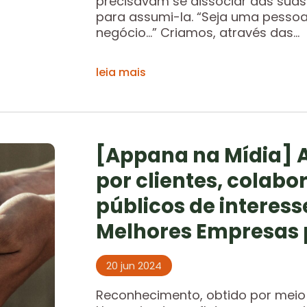
precisavam se dissociar das sua
para assumi-la. “Seja uma pessoa 
negócio…” Criamos, através das...
leia mais
[Appana na Mídia] 
por clientes, colab
públicos de interes
Melhores Empresas p
20 jun 2024
Reconhecimento, obtido por meio