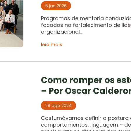
6 jan 2026
Programas de mentoria conduzidos 
focados no fortalecimento de lid
organizacional....
leia mais
Como romper os este
– Por Oscar Caldero
29 ago 2024
Costumávamos definir a postura d
comportamentos, linguagem – de 