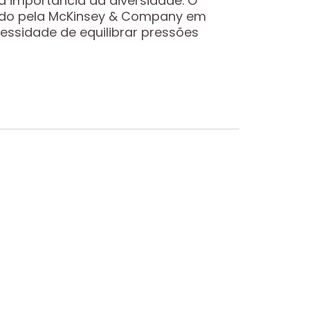
a importância da diversidade. O
icado pela McKinsey & Company em
ssidade de equilibrar pressões