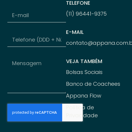
TELEFONE
(11) 96
441-
9375
E-MAIL
contato@appana.com.b
VEJA TAMBÉM
Bolsas Sociais
Banco de Coachees
Appana Flow
Política de
Privacidade