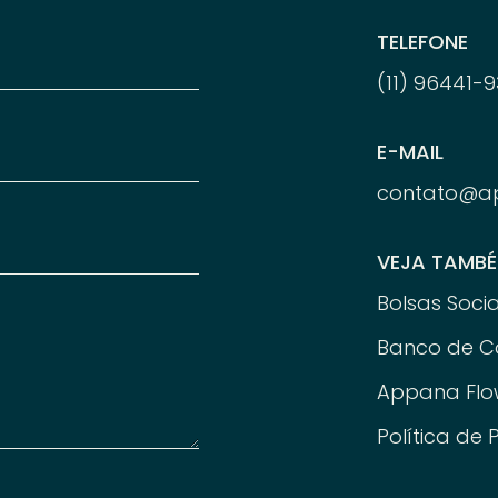
TELEFONE
(11) 96
441-
9
E-MAIL
contato@a
VEJA TAMB
Bolsas Socia
Banco de C
Appana Flo
Política de 