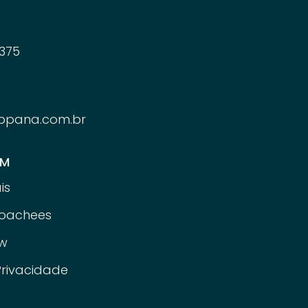
375
ppana.com.br
ÉM
is
oachees
w
Privacidade