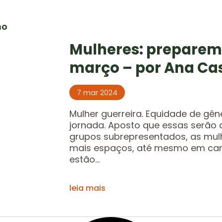
ho
Mulheres: preparem
março – por Ana Ca
7 mar 2024
Mulher guerreira. Equidade de gê
jornada. Aposto que essas serão a
grupos subrepresentados, as mul
mais espaços, até mesmo em car
estão...
leia mais