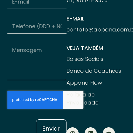
(11) 96
441-
9375
E-MAIL
contato@appana.com.b
VEJA TAMBÉM
Bolsas Sociais
Banco de Coachees
Appana Flow
Política de
Privacidade
Enviar