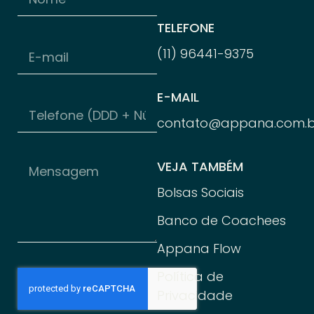
TELEFONE
(11) 96
441-
9375
E-MAIL
contato@appana.com.b
VEJA TAMBÉM
Bolsas Sociais
Banco de Coachees
Appana Flow
Política de
Privacidade