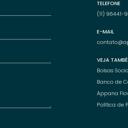
TELEFONE
(11) 96
441-
9
E-MAIL
contato@a
VEJA TAMB
Bolsas Socia
Banco de C
Appana Flo
Política de 