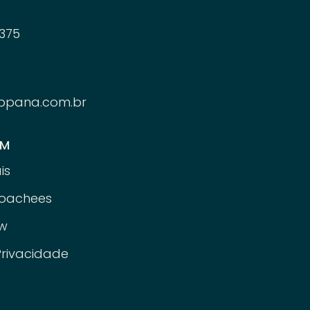
375
ppana.com.br
ÉM
is
oachees
w
Privacidade