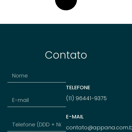
Contato
TELEFONE
(11) 96
441-
9375
E-MAIL
contato@appana.com.b