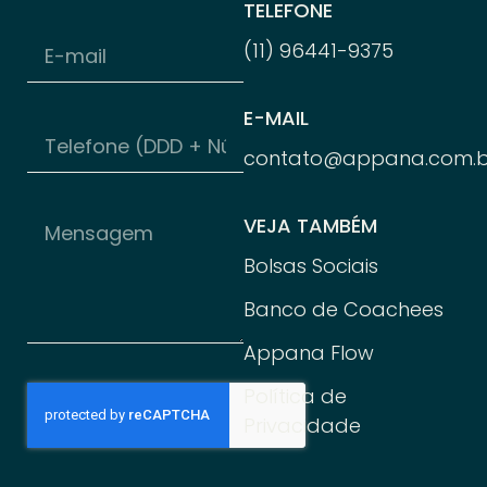
TELEFONE
(11) 96
441-
9375
E-MAIL
contato@appana.com.b
VEJA TAMBÉM
Bolsas Sociais
Banco de Coachees
Appana Flow
Política de
Privacidade