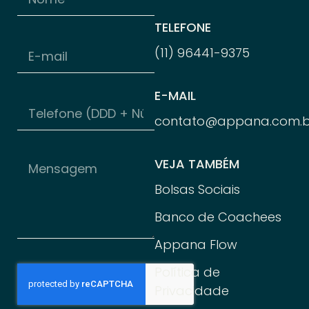
TELEFONE
(11) 96
441-
9375
E-MAIL
contato@appana.com.b
VEJA TAMBÉM
Bolsas Sociais
Banco de Coachees
Appana Flow
Política de
Privacidade