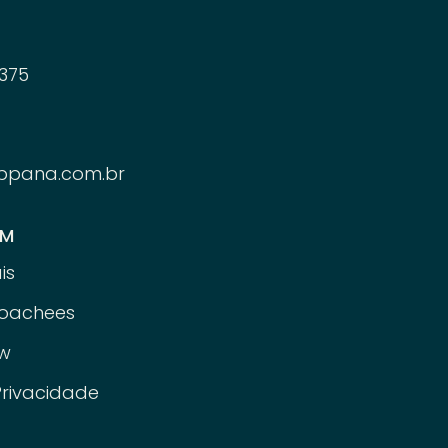
375
ppana.com.br
ÉM
is
oachees
w
Privacidade