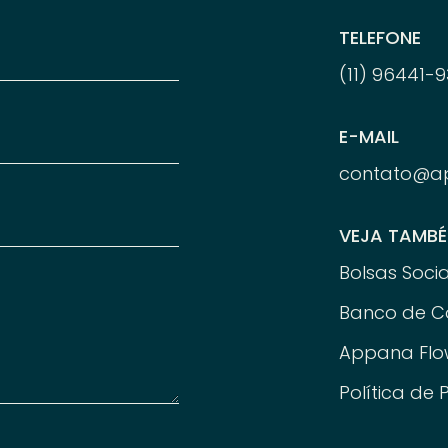
TELEFONE
(11) 96
441-
9
E-MAIL
contato@a
VEJA TAMB
Bolsas Socia
Banco de C
Appana Flo
Política de 