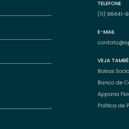
TELEFONE
(11) 96
441-
9
E-MAIL
contato@a
VEJA TAMB
Bolsas Socia
Banco de C
Appana Flo
Política de 