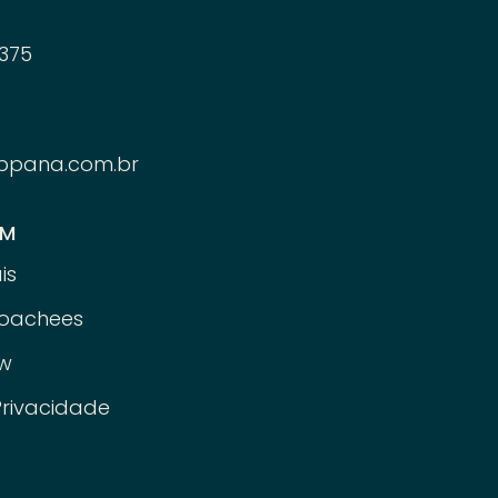
375
ppana.com.br
ÉM
is
oachees
w
Privacidade