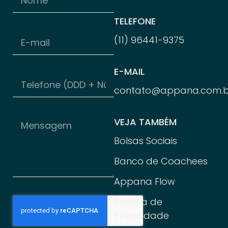
TELEFONE
(11) 96
441-
9375
E-MAIL
contato@appana.com.b
VEJA TAMBÉM
Bolsas Sociais
Banco de Coachees
Appana Flow
Política de
Privacidade