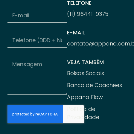
TELEFONE
(11) 96
441-
9375
E-MAIL
contato@appana.com.b
VEJA TAMBÉM
Bolsas Sociais
Banco de Coachees
Appana Flow
Política de
Privacidade