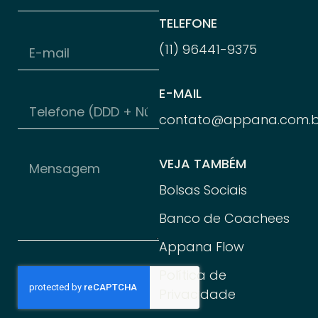
TELEFONE
(11) 96
441-
9375
E-MAIL
contato@appana.com.b
VEJA TAMBÉM
Bolsas Sociais
Banco de Coachees
Appana Flow
Política de
Privacidade