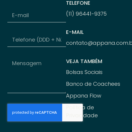
TELEFONE
(11) 96
441-
9375
E-MAIL
contato@appana.com.b
VEJA TAMBÉM
Bolsas Sociais
Banco de Coachees
Appana Flow
Política de
Privacidade