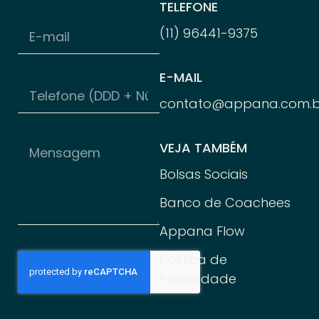
TELEFONE
(11) 96
441-
9375
E-MAIL
contato@appana.com.b
VEJA TAMBÉM
Bolsas Sociais
Banco de Coachees
Appana Flow
Política de
Privacidade