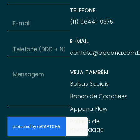
TELEFONE
(11) 96
441-
9375
E-MAIL
contato@appana.com.b
VEJA TAMBÉM
Bolsas Sociais
Banco de Coachees
Appana Flow
Política de
Privacidade