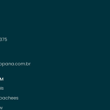
375
ppana.com.br
ÉM
is
oachees
w