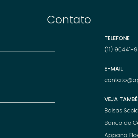
Contato
TELEFONE
(11) 96
441-
9
E-MAIL
contato@a
VEJA TAMB
Bolsas Socia
Banco de C
Appana Flo