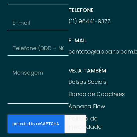
TELEFONE
(11) 96
441-
9375
E-MAIL
contato@appana.com.b
VEJA TAMBÉM
Bolsas Sociais
Banco de Coachees
Appana Flow
Política de
Privacidade