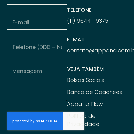
TELEFONE
(11) 96
441-
9375
E-MAIL
contato@appana.com.b
VEJA TAMBÉM
Bolsas Sociais
Banco de Coachees
Appana Flow
Política de
Privacidade