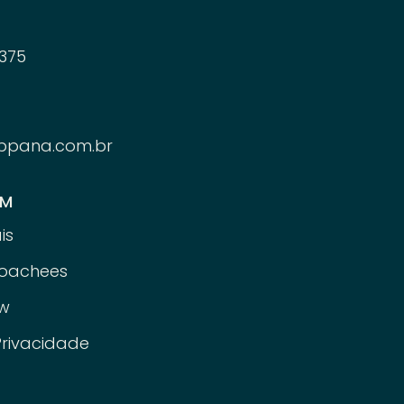
375
ppana.com.br
ÉM
is
oachees
w
Privacidade