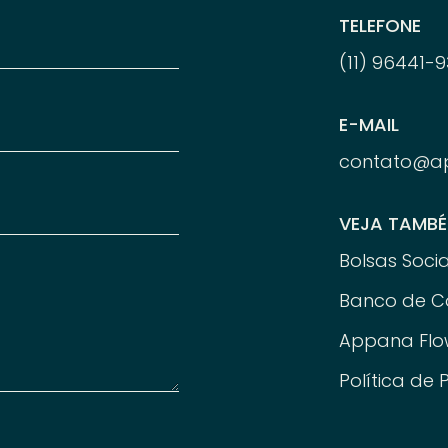
TELEFONE
(11) 96
441-
9
E-MAIL
contato@a
VEJA TAMB
Bolsas Socia
Banco de C
Appana Flo
Política de 